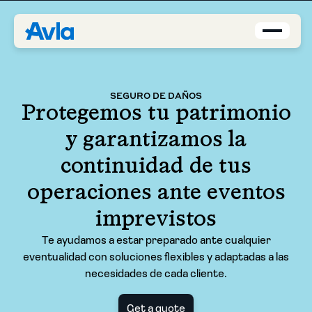
Coverage
SEGURO DE DAÑOS
Protegemos tu patrimonio
Agents
y garantizamos la
About us
continuidad de tus
operaciones ante eventos
Contact
imprevistos
Blog
Te ayudamos a estar preparado ante cualquier
eventualidad con soluciones flexibles y adaptadas a las
EN-US
necesidades de cada cliente.
Request a quote
Get a quote