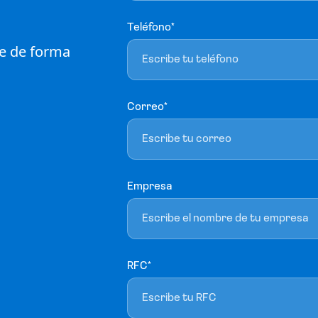
Teléfono*
le de forma
Correo*
Empresa
RFC*