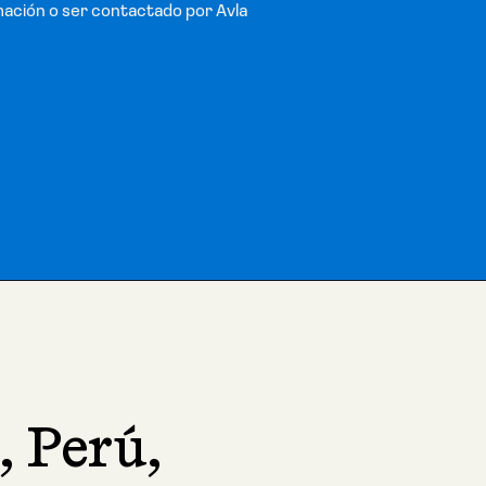
mación o ser contactado por Avla
, Perú,