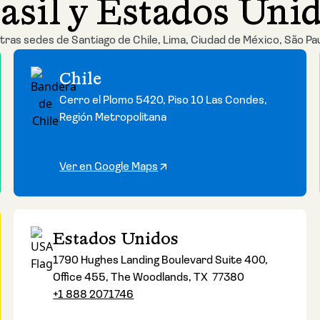
asil y Estados Uni
tras sedes de Santiago de Chile, Lima, Ciudad de México, São Pa
Chile
Cerro el Plomo 5420, Piso 10 Las Condes,
Región Metropolitana
Ver en Google Maps
Estados Unidos
1790 Hughes Landing Boulevard Suite 400,
Office 455, The Woodlands, TX 77380
+1 888 2071746