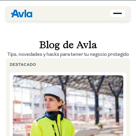
Coberturas
Blog de Avla
Brokers
Tips, novedades y hacks para tener tu negocio protegido
DESTACADO
Asegurados
Quiénes Somos
Centro de Ayuda
Blog
ES-US