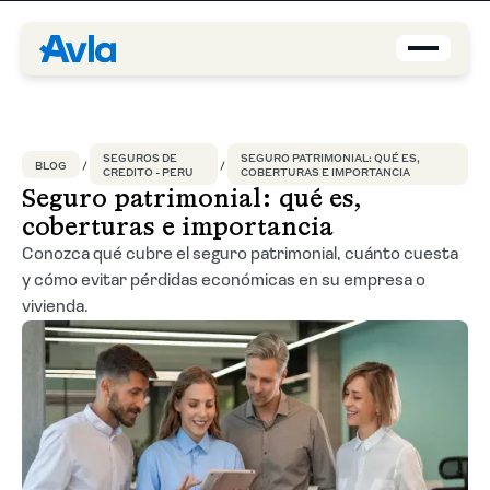
Coberturas
SEGUROS DE
SEGURO PATRIMONIAL: QUÉ ES,
BLOG
CREDITO - PERU
COBERTURAS E IMPORTANCIA
Brokers
Seguro patrimonial: qué es,
coberturas e importancia
Asegurados
Conozca qué cubre el seguro patrimonial, cuánto cuesta
y cómo evitar pérdidas económicas en su empresa o
Quiénes Somos
vivienda.
Centro de Ayuda
Blog
ES-PE