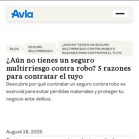
Coberturas
¿AÚN NO TIENES UN SEGURO
SEGURO
BLOG
MULTIRRIESGO CONTRA ROBO? 5
Brokers
MULTIRRIESGO
RAZONES PARA CONTRATAR EL TUYO
¿Aún no tienes un seguro
multirriesgo contra robo? 5 razones
Asegurados
para contratar el tuyo
Descubre por qué contratar un seguro contra robo es
Quiénes Somos
esencial para evitar pérdidas materiales y proteger tu
negocio ante delitos.
Centro de Ayuda
Blog
August 18, 2025
ES-PE