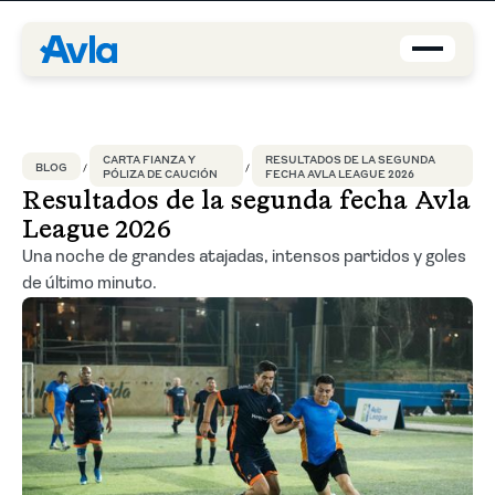
Coberturas
CARTA FIANZA Y
RESULTADOS DE LA SEGUNDA
BLOG
PÓLIZA DE CAUCIÓN
FECHA AVLA LEAGUE 2026
Brokers
Resultados de la segunda fecha Avla
League 2026
Asegurados
Una noche de grandes atajadas, intensos partidos y goles
de último minuto.
Quiénes Somos
Centro de Ayuda
Blog
ES-PE