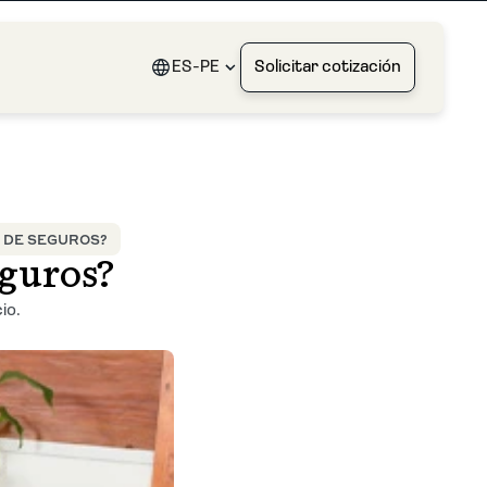
ES-PE
Solicitar cotización
R DE SEGUROS?
eguros?
io.