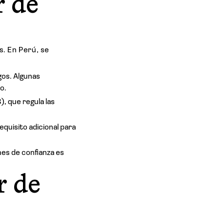
r de
s. En Perú, se
gos. Algunas
o.
, que regula las
quisito adicional para
nes de confianza es
r de