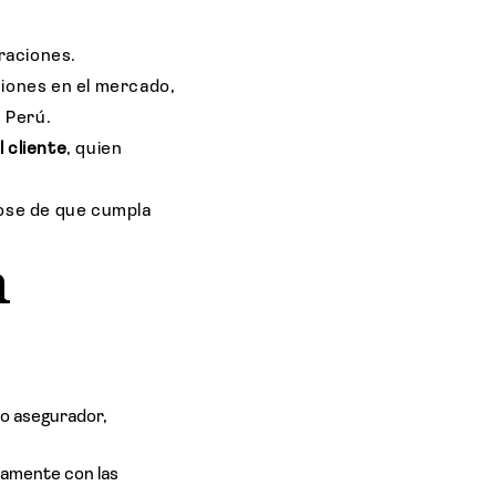
eraciones.
iones en el mercado,
n Perú.
 cliente
, quien
ose de que cumpla
n
do asegurador,
ctamente con las