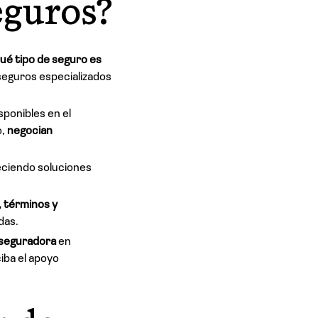
eguros?
qué tipo de seguro es
 seguros especializados
sponibles en el
o,
negocian
reciendo soluciones
, términos y
das.
 aseguradora
en
ciba el apoyo