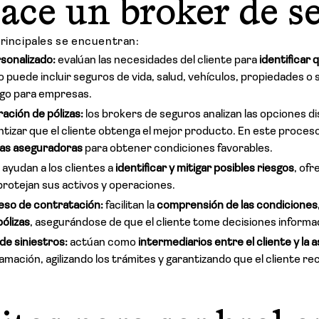
ace un broker de s
principales se encuentran:
sonalizado:
evalúan las necesidades del cliente para
identificar 
to puede incluir seguros de vida, salud, vehículos, propiedades o
sgo para empresas.
ción de pólizas:
los brokers de seguros analizan las opciones di
tizar que el cliente obtenga el mejor producto. En este proces
las aseguradoras
para obtener condiciones favorables.
:
ayudan a los clientes a
identificar y mitigar posibles riesgos
, of
rotejan sus activos y operaciones.
eso de contratación:
facilitan la
comprensión de las condiciones
pólizas
, asegurándose de que el cliente tome decisiones informa
de siniestros:
actúan como
intermediarios entre el cliente y la
amación, agilizando los trámites y garantizando que el cliente re