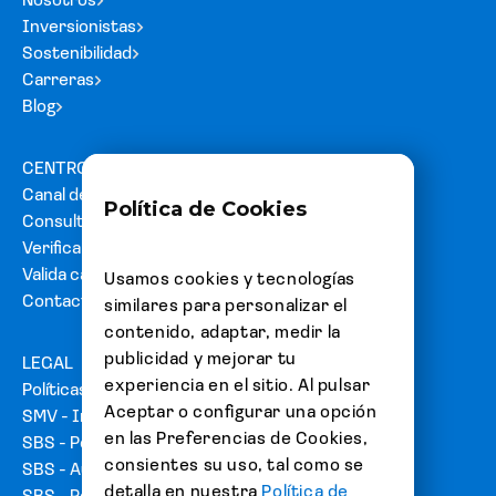
Nosotros
Inversionistas
Sostenibilidad
Carreras
Blog
CENTRO DE AYUDA
Canal de denuncias
Política de Cookies
Consultas y reclamos
Verifica tu carta fianza
Valida cartas de acreditación
Usamos cookies y tecnologías
Contacto
similares para personalizar el
contenido, adaptar, medir la
publicidad y mejorar tu
LEGAL
experiencia en el sitio. Al pulsar
Políticas
Aceptar o configurar una opción
SMV - Información del emisor
en las Preferencias de Cookies,
SBS - Portal de usuarios
consientes su uso, tal como se
SBS - Autorización de emisión de Fianzas
detalla en nuestra
Política de