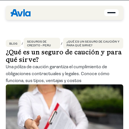
Coberturas
SEGUROS DE
¿QUÉ ES UN SEGURO DE CAUCIÓN Y
BLOG
CREDITO - PERU
PARA QUÉ SIRVE?
Brokers
¿Qué es un seguro de caución y para
qué sirve?
Asegurados
Una póliza de caución garantiza el cumplimiento de
obligaciones contractuales y legales. Conoce cómo
Quiénes Somos
funciona, sus tipos, ventajas y costos
Centro de Ayuda
Blog
ES-PE