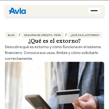
Coberturas
BLOG
SEGUROS DE CREDITO - PERU
¿QUÉ ES EL EXTORNO?
Brokers
¿Qué es el extorno?
Descubra qué es extorno y cómo funciona en el sistema
financiero. Conozca sus usos, límites y cómo solicitarlo
Asegurados
correctamente.
Quiénes Somos
Centro de Ayuda
Blog
ES-PE