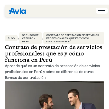
Coberturas
SEGUROS DE
CONTRATO DE PRESTACIÓN DE SERVICIOS
BLOG
CREDITO -
PROFESIONALES: QUÉ ES Y CÓMO
Brokers
PERU
FUNCIONA EN PERÚ
Contrato de prestación de servicios
profesionales: qué es y cómo
Asegurados
funciona en Perú
Aprende qué es un contrato de prestación de servicios
Quiénes Somos
profesionales en Perú y cómo se diferencia de otras
formas de contratación
Centro de Ayuda
Blog
ES-PE