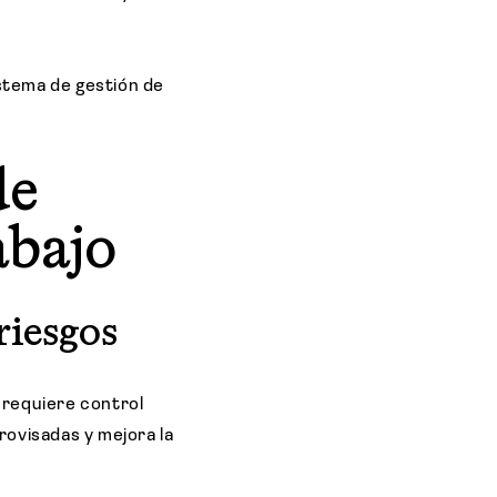
stema de gestión de
de
abajo
riesgos
e requiere control
rovisadas y mejora la