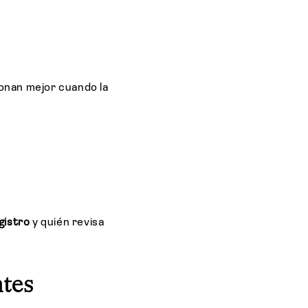
o
ionan mejor cuando la
gistro
y quién revisa
ntes