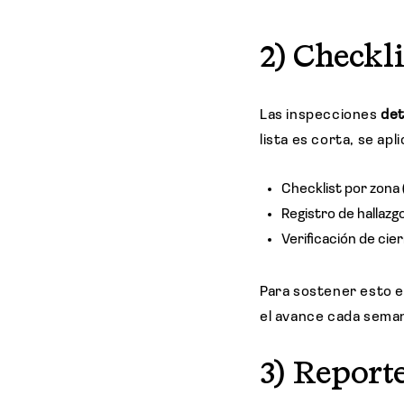
2) Checkl
Las inspecciones
det
lista es corta, se ap
Checklist por zona 
Registro de hallazg
Verificación de cier
Para sostener esto e
el avance cada sema
3) Reporte