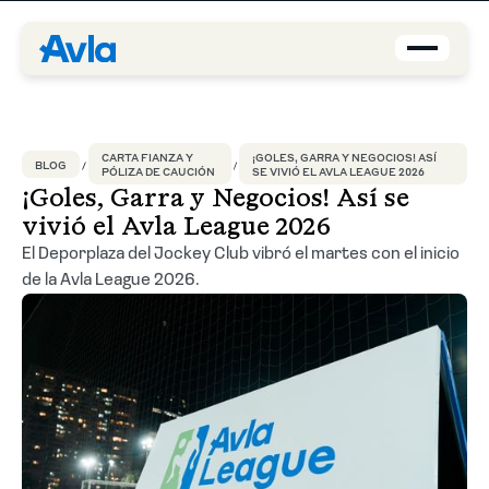
Coberturas
CARTA FIANZA Y
¡GOLES, GARRA Y NEGOCIOS! ASÍ
BLOG
PÓLIZA DE CAUCIÓN
SE VIVIÓ EL AVLA LEAGUE 2026
Brokers
¡Goles, Garra y Negocios! Así se
vivió el Avla League 2026
Asegurados
El Deporplaza del Jockey Club vibró el martes con el inicio
de la Avla League 2026.
Quiénes Somos
Centro de Ayuda
Blog
ES-PE