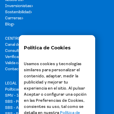
Inversionistas
Sostenibilidad
Carreras
Blog
CENTRO DE AYUDA
Canal de denuncias
Política de Cookies
Consultas y reclamos
Verifica tu carta fianza
Valida cartas de acreditación
Usamos cookies y tecnologías
Contacto
similares para personalizar el
contenido, adaptar, medir la
publicidad y mejorar tu
LEGAL
experiencia en el sitio. Al pulsar
Políticas
Aceptar o configurar una opción
SMV - Información del emisor
en las Preferencias de Cookies,
SBS - Portal de usuarios
consientes su uso, tal como se
SBS - Autorización de emisión de Fianzas
detalla en nuestra
Política de
SBS - Relación de seguros ofrecidos