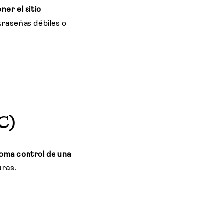
ner el sitio
traseñas débiles o
C)
toma control de una
uras.