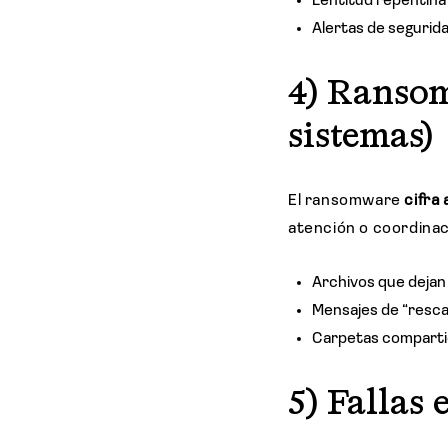
Lentitud repentina
Alertas de segurida
4) Ransom
sistemas)
El ransomware
cifra
atención o coordinaci
Archivos que dejan
Mensajes de “rescat
Carpetas compartid
5) Fallas 