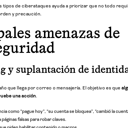
 tipos de ciberataques ayuda a priorizar que no todo requ
 orden y precaución.
pales amenazas de
eguridad
ng y suplantación de identid
año que llega por correo o mensajería. El objetivo es que
alg
ruebe una acción
.
cia como “pague hoy”, “su cuenta se bloquea”, “cambió la cuent
a páginas falsas para robar claves.
que piden habilitar contenido o macros.