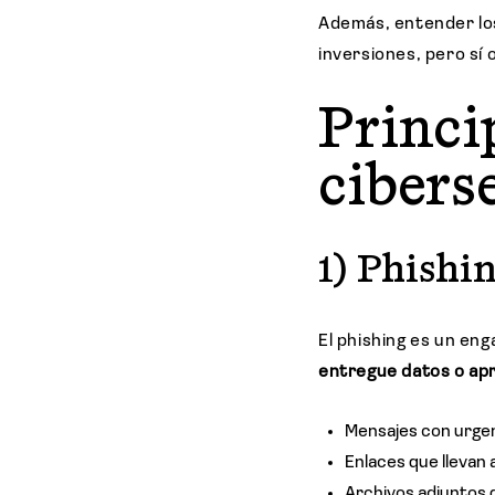
Además, entender los
inversiones, pero sí
Princi
cibers
1) Phishi
El phishing es un eng
entregue datos o ap
Mensajes con urgen
Enlaces que llevan 
Archivos adjuntos 