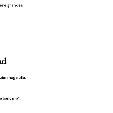
iere grandes
ad
uien haga clic,
a bancaria”.