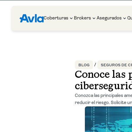
Coberturas
Brokers
Asegurados
Q
BLOG
SEGUROS DE CR
Conoce las 
ciberseguri
Conozca las principales am
reducir el riesgo. Solicite 